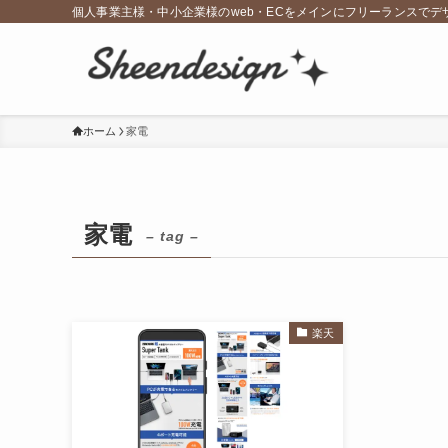
個人事業主様・中小企業様のweb・ECをメインにフリーランスで
ホーム
家電
家電
– tag –
楽天