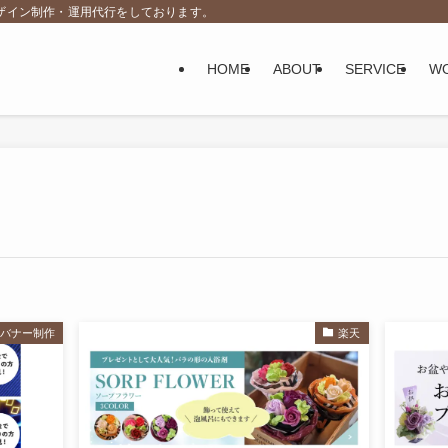
デザイン制作・運用代行をしております。
HOME
ABOUT
SERVICE
W
バナー制作
楽天