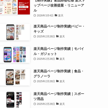
【制作実績】食品卸会社様 楽天ト
ップページ改善提案・リニューア
ル
2026年3月4日
楽天
楽天商品ページ制作実績|ベビー・
キッズ
2025年2月28日
楽天
楽天商品ページ制作実績｜モバイ
ル・ガジェット
2025年2月28日
楽天
楽天商品ページ制作実績｜食品・
グラノーラ
2025年2月28日
楽天
楽天商品ページ制作実績｜スポー
ツ用品
2025年2月28日
楽天