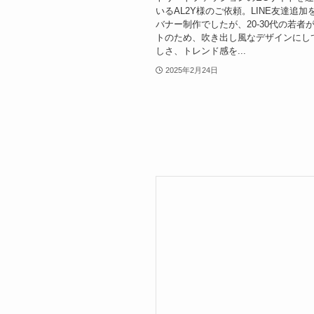
いるAL2Y様のご依頼。LINE友達追加
バナー制作でしたが、20-30代の若者
トのため、吹き出し風なデザインにし
しさ、トレンド感を...
2025年2月24日