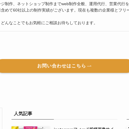
ジ制作、ネットショップ制作までweb制作全般、運用代行、営業代行
様含めて60社以上の制作実績がございます。現在も複数の企業様とフリ
。どんなことでもお気軽にご相談お待ちしております。
お問い合わせはこちら
人気記事