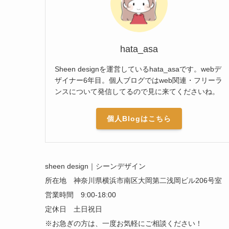
hata_asa
Sheen designを運営しているhata_asaです。webデ
ザイナー6年目。個人ブログではweb関連・フリーラ
ンスについて発信してるので見に来てくださいね。
個人Blogはこちら
sheen design｜シーンデザイン
所在地 神奈川県横浜市南区大岡第二浅岡ビル206号室
営業時間 9:00-18:00
定休日 土日祝日
※お急ぎの方は、一度お気軽にご相談ください！