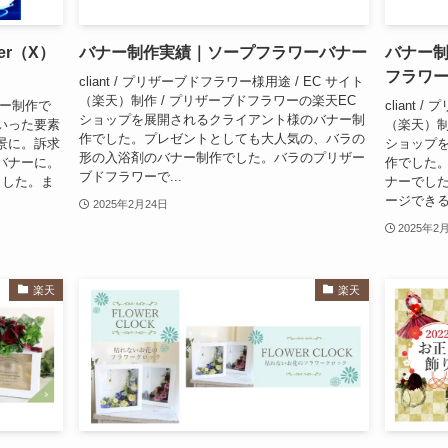
er（X）
バナー制作実績｜ソープフラワーバナー
バナー
フラワ
cliant / プリザーブドフラワー様用途 / EC サイト
（楽天）制作 / プリザーブドフラワーの楽天EC
バナー制作で
cliant
ショップを展開されるクライアント様のバナー制
いった要素
（楽天）制
作でした。プレゼントとしても大人気の、バラの
景に。訴求
ショップ
形の入浴剤のバナー制作でした。バラのプリザー
バナーに。
作でした
ブドフラワーで...
ました。ま
ナーでし
ージできるよ
2025年2月24日
2025年2
楽天
楽天