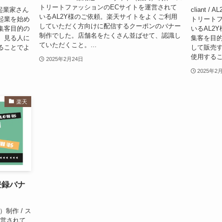
トリートファッションのECサイトを運営されて
性起業家さん
cliant 
いるAL2Y様のご依頼。楽天サイトをよくご利用
起業を始め
トリートフ
していただく方向けに配信するクーポンのバナー
集客目的の
いるAL2
制作でした。店舗名をたくさん並ばせて、認識し
、見る人に
集客を目
ていただくこと。...
ることでよ
して販売
使用すること
2025年2月24日
2025年2
楽天
登録バナ
天）制作 / ス
運営されて