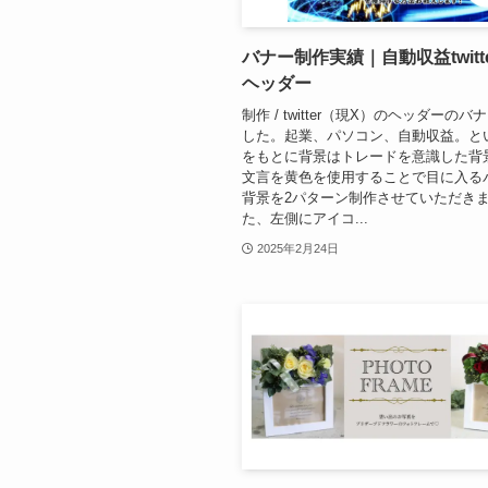
バナー制作実績｜自動収益twitt
ヘッダー
制作 / twitter（現X）のヘッダーの
した。起業、パソコン、自動収益。と
をもとに背景はトレードを意識した背
文言を黄色を使用することで目に入る
背景を2パターン制作させていただき
た、左側にアイコ...
2025年2月24日